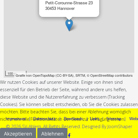
Petit-Corounne-Strasse 23
30453 Hannover
100 m
Grafik von
OpenTopoMap
(
CC-BY-SA
),
SRTM
,
© OpenStreetMap contributors
Wir nutzen Cookies auf unserer Website. Einige von ihnen sind
essenziell für den Betrieb der Seite, während andere uns helfen,
diese Website und die Nutzererfahrung zu verbessern (Tracking
Cookies). Sie können selbst entscheiden, ob Sie die Cookies zulassen
möchten. Bitte beachten Sie, dass bei einer Ablehnung womöglich
nicht mehr alle Funktionalitäten der Seite zur Verfügung stehen.
Impressum
|
Datenschutz
|
Downloads
|
Links
|
Sitemap
|
Web
© 2026 SV-Ahlem. All Rights Reserved. Designed By JoomShaper
Akzeptieren
Ablehnen